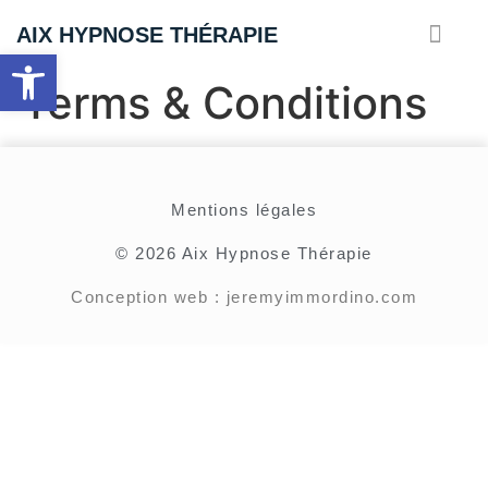
AIX HYPNOSE THÉRAPIE
Ouvrir la barre d’outils
Hypnose & Coaching à Aix-en-Prove
Séances vidéos
Terms & Conditions
Mentions légales
© 2026 Aix Hypnose Thérapie
Conception web : jeremyimmordino.com